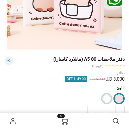
دفتر ملاحظات A5 80 (مايلارد كابيبارا)
(تقييم 0)
دفاتر
J.D
3.000
J.D
5.900
49.00 % OFF
اللون
0