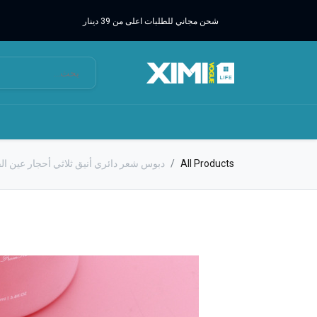
شحن مجاني للطلبات اعلى من 39 دينار
All Products
دبوس شعر دائري أنيق ثلاثي أحجار عين ال