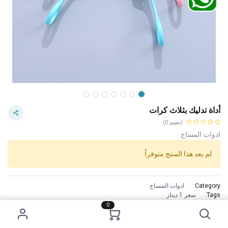
أداة تدليك بثلاث كرات
(تقييم 0)
ادوات المساج
لم يعد هذا المنتج متوفراً.
Category:
ادوات المساج
Tags:
سعر 1 دينار
الاستخدام :
0
Hold the rings at both ends of the massager and pull it back and
forth.