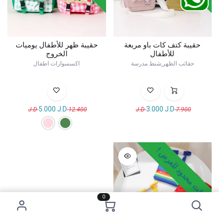
حقيبة كتف كات باو مربعة
حقيبة ظهر للأطفال يوميات
للأطفال
الخروج
حقائب الظهر,شنط مدرسة
اكسسوارات اطفال
5.000
J.D
3.000
J.D
J.D
12.400
J.D
7.900
وقت محدود للعرض !
0