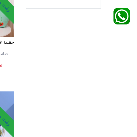
حقيبة غ
حقائب حف
00
وقت محد