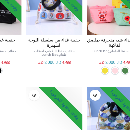
داء شبه منحرفة بملصق
حقيبة غداء من سلسلة اللوحة
حقيبة غد
الفاكهة
الشهيرة
ظ الطعام,Lunch Bag
حقائب حفظ الطعام,حافظات
حقائب حفظ الطعا
طعام,Lunch Bag
D
2.000
J.D
2.000
J.D
J.D
4.900
J.D
4.400
J.D
4.4
ود للعرض !
وقت محدود للعرض !