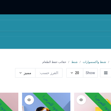
المتجر
من نحن
شنط واكسسوارات
شنط
حقائب حفظ الطعام
Show
20
الفرز حسب:
مميز
الظهر
حقائب الموضة
حقائب التسوق
حقائب حفظ الطعام
ح
ود للعرض !
وقت محدود للعرض !
وقت محدود ل