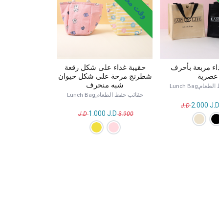
حقيبة غداء على شكل رقعة
اء مربعة بأحرف
شطرنج مرحة على شكل حيوان
عصرية
شبه منحرف
م,Lunch Bag
حقائب حفظ الطعام,Lunch Bag
2.000
J.
1.000
J.D
J.D
3.900