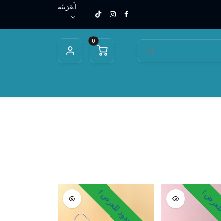
الْعَرَبيّة
0
قائب الأطفال
حقائب الكوزمتكس
محافظ
لعرض !
وقت محدود للعرض !