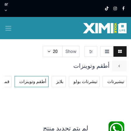
ar
0.00 J.D
20
Show
أطقم وتوينزات
تيشيرتات
تيشرتات بولو
بلايز
أطقم وتوينزات
قمصان
لم يتم تحديد منتج