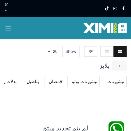
ar
0.00 J.D
20
Show
بلايز
تيشيرتات
تيشيرتات بولو
قمصان
بناطيل
بدلات ريا
لم يتم تحديد منتج