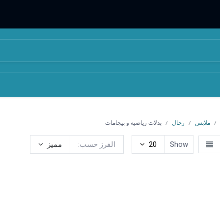
المتجر
من نحن
ملابس
رجال
بدلات رياضية و بيجامات
Show
20
الفرز حسب:
مميز
ات
تيشيرتات بولو
قمصان
بناطيل
بدلات رياضية و بيجامات