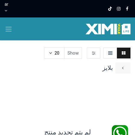
ar
20
Show
بلايز
تيشيرتات
فساتين و أطقم
قمصان
بناطيل
هوديز وسويت 
لم يتم تحديد منتج