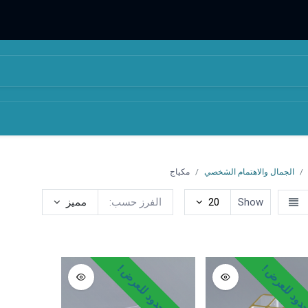
المتجر
من نحن
الجمال والاهتمام الشخصي
مكياج
Show
20
الفرز حسب:
مميز
ومستلزمات تجميل
مكياج
عطور
مناكير
ود للعرض !
وقت محدود للعرض !