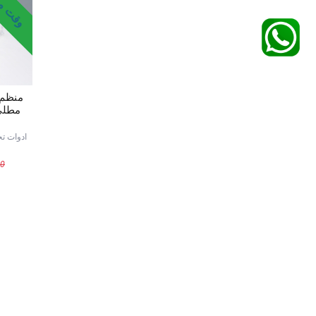
منظم 
ادوات تخ
00