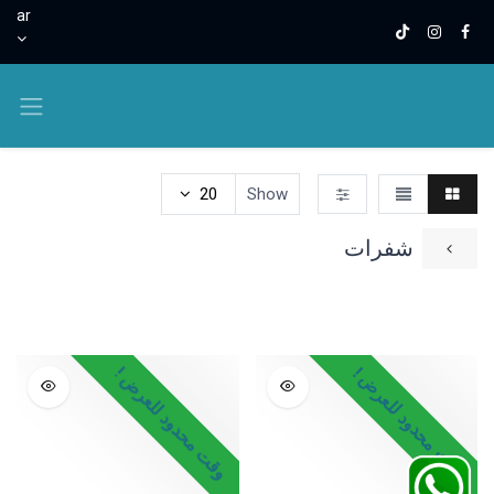
ar
20
Show
شفرات
ادوات العناية بالوجه والجسم
قطن الوجه والأذنين
بيوتي بلندر
وقت محدود للعرض !
وقت محدود للعرض !