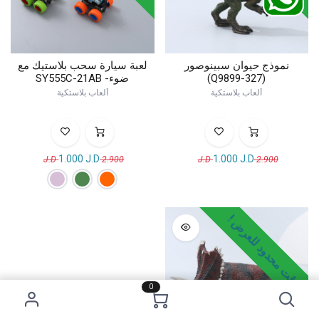
نموذج حيوان سبينوصور
لعبة سيارة سحب بلاستيك مع
(Q9899-327)
ضوء- SY555C-21AB
ألعاب بلاستكية
ألعاب بلاستكية
1.000
J.D
1.000
J.D
J.D
2.900
J.D
2.900
وقت محدود للعرض !
0