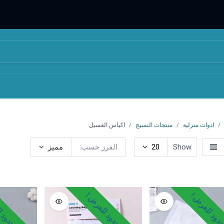
المتجر
من نحن
ادوات منزلية
منتجات النسيج
اكياس الغسيل
Show
20
الفرز حسب:
مميز
مناشف صغيرة
مناشف الاستحمام
لفافات الاستحمام"للرأس"
ود للعرض !
وقت محدود للعرض !
وقت محدود ل