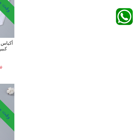
أكياس 
كبير
00
وقت محد