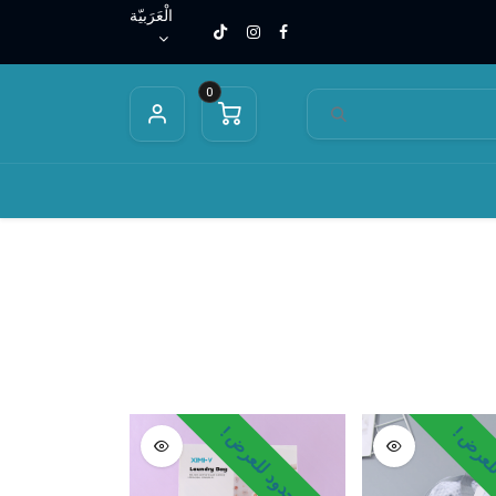
الْعَرَبيّة
0
وسائد الظهر
مخدات ووسائد
دعاسات وسجادات
بطانيات
لعرض !
وقت محدود للعرض !