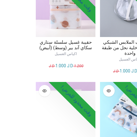
الملابس الشبكي
حقيبة غسيل سلسلة ستاري
لية نحل من طبقة
سكاي آند بير (وسط) (أبيض)
واحدة
اكياس الغسيل
اس الغسيل
1.000
J.D
J.D
1.200
1.000
J.
لعرض !
وقت محدود للعرض !