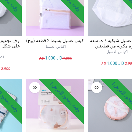
رف تجفيف 
غسيل شبكية ذات سعة
كيس غسيل بسيط 2 قطعة (بيج)
على شكل خ
ة مكونة من قطعتين
اكياس الغسيل
اكياس الغسيل
اكي
1.000
J.D
J.D
1.800
1.000
J.D
J.D
2.9
D
J.D
2.900
ود للعرض !
وقت محدود للعرض !
وقت محدود ل