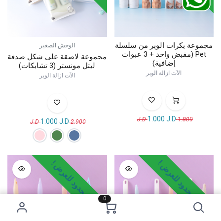
مجموعة بكرات الوبر من سلسلة
الوحش الصغير
Pet (مقبض واحد + 3 عبوات
مجموعة لاصقة على شكل صدفة
إضافية)
ليتل مونستر (3 تشابكات)
الآت ازالة الوبر
الآت ازالة الوبر
1.000
J.D
J.D
1.800
1.000
J.D
J.D
2.900
وقت محدود للعرض !
وقت محدود للعرض !
0