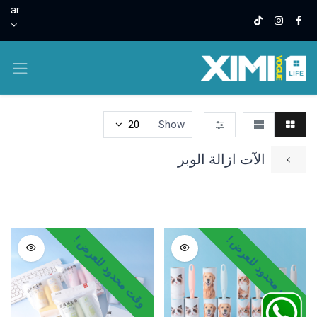
ar
20
Show
الآت ازالة الوبر
مجات
مطرات
المطبخ
منتجات النسيج
العطور وملطفات 
وقت محدود للعرض !
وقت محدود للعرض !