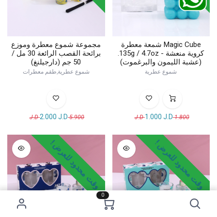
Magic Cube شمعة معطرة
مجموعة شموع معطرة وموزع
كروية منعشة - 135g / 4.7oz.
برائحة القصب الرائعة 30 مل /
(عشبة الليمون والبرغموت)
50 جم (دارجيلنغ)
شموع عطرية
شموع عطرية,طقم معطرات
2.000
J.D
1.000
J.D
J.D
5.900
J.D
1.800
وقت محدود للعرض !
وقت محدود للعرض !
0