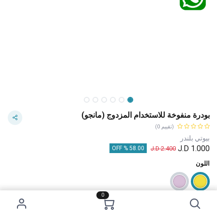
بودرة منفوخة للاستخدام المزدوج (مانجو)
(تقييم 0)
بيوتي بلندر
J.D
1.000
J.D
2.400
58.00 % OFF
اللون
0