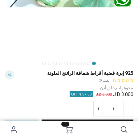
925 إبرة فضية أقراط شفافة الراتنج الملونة
(تقييم 0)
مجوهرات,حلق أذن
J.D
3.000
J.D
6.900
57.00 % OFF
0
إضافة إلى عربة التسوق
اشترِ الآن