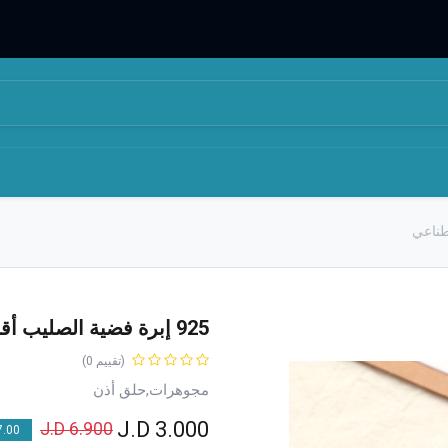
المتجر
من نحن
925 إبرة فضية الصليب أقراط اللؤلؤ الاصطناعي
(تقييم 0)
مجوهرات,حلق أذن
J.D
3.000
J.D
6.900
00 % OFF