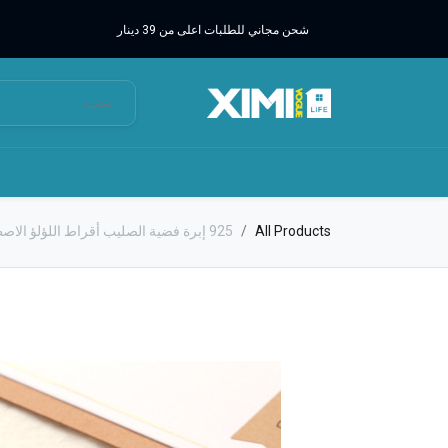
شحن مجاني للطلبات اعلى من 39 دينار
All Products
925 إبرة فضية الصليب أقراط اللؤلؤ الاصطناعي