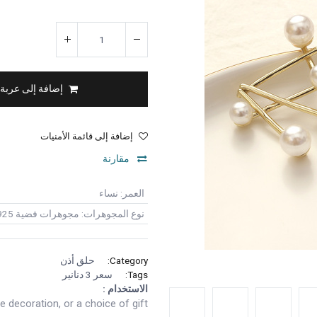
إضافة إلى عربة
إضافة إلى قائمة الأمنيات
مقارنة
العمر
:
نساء
نوع المجوهرات
:
مجوهرات فضية 925
Category:
حلق أذن
Tags:
سعر 3 دنانير
الاستخدام :
 decoration, or a choice of gift.