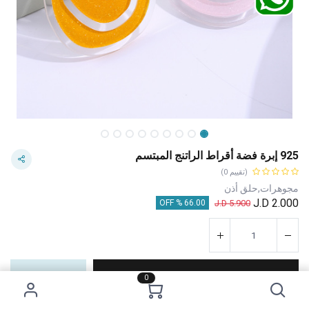
925 إبرة فضة أقراط الراتنج المبتسم
(تقييم 0)
مجوهرات,حلق أذن
J.D
2.000
J.D
5.900
66.00 % OFF
إضافة إلى عربة التسوق
اشترِ الآن
0