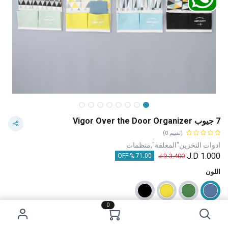
7 جيوب Vigor Over the Door Organizer
(تقييم 0)
ادوات التخزين"المعلقة",منظمات
J.D
1.000
J.D
3.400
71.00 % OFF
اللون
0