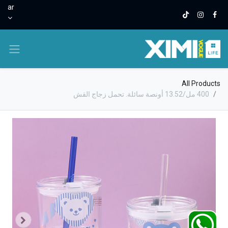
ar
All Products
400 مل/13.52 أونصة سائلة. تحمل زجاج القش