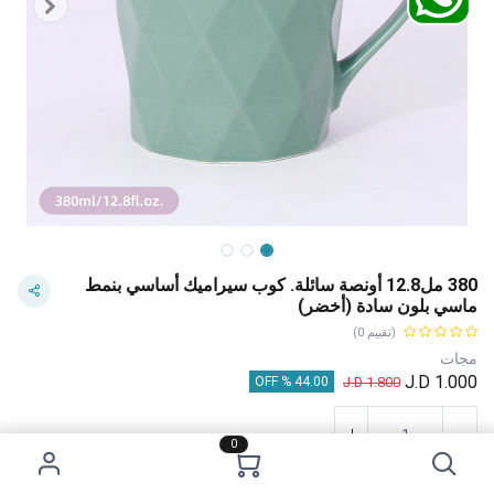
380 مل12.8 أونصة سائلة. كوب سيراميك أساسي بنمط
ماسي بلون سادة (أخضر)
(تقييم 0)
مجات
J.D
1.000
J.D
1.800
44.00 % OFF
0