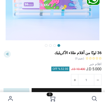
36 لونًا من أقلام طلاء الأكريليك
(تقييم 0)
اقلام حبر
J.D
5.000
J.D
10.400
52.00 % OFF
إضافة إلى عربة التسوق
اشترِ الآن
0