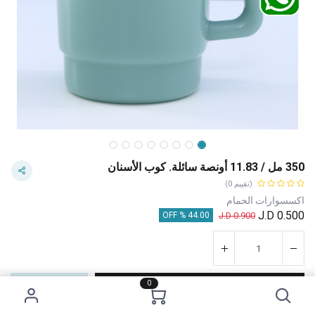
350 مل / 11.83 أونصة سائلة. كوب الأسنان
(تقييم 0)
اكسسوارات الحمام
J.D
0.500
J.D
0.900
44.00 % OFF
0
إضافة إلى عربة التسوق
اشترِ الآن