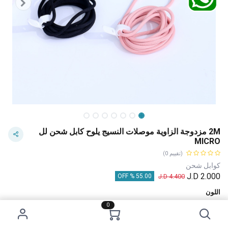
2M مزدوجة الزاوية موصلات النسيج يلوح كابل شحن لل
MICRO
(تقييم 0)
كوابل شحن
J.D
2.000
J.D
4.400
55.00 % OFF
اللون
0